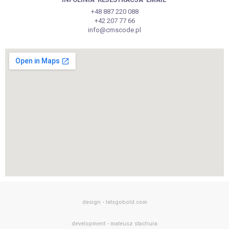
+48 887 220 088
+42 207 77 66
info@cmscode.pl
design - letsgobold.com
development - mateusz stachura