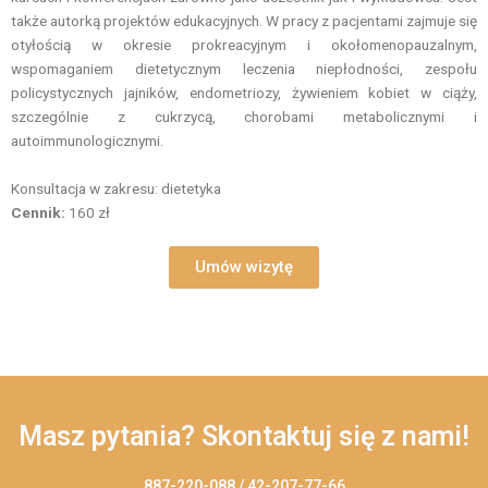
także autorką projektów edukacyjnych. W pracy z pacjentami zajmuje się
otyłością w okresie prokreacyjnym i okołomenopauzalnym,
wspomaganiem dietetycznym leczenia niepłodności, zespołu
policystycznych jajników, endometriozy, żywieniem kobiet w ciąży,
szczególnie z cukrzycą, chorobami metabolicznymi i
autoimmunologicznymi.
Konsultacja w zakresu: dietetyka
Cennik:
160 zł
Umów wizytę
Masz pytania? Skontaktuj się z nami!
887-220-088 / 42-207-77-66