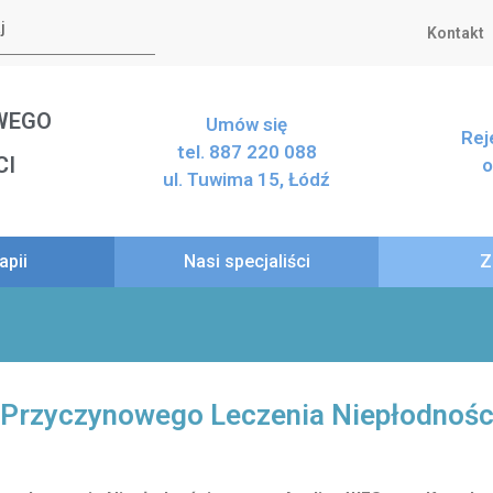
Kontakt
WEGO
Umów się
Rej
tel. 887 220 088
CI
o
ul. Tuwima 15, Łódź
apii
Nasi specjaliści
Z
a Przyczynowego Leczenia Niepłodnośc