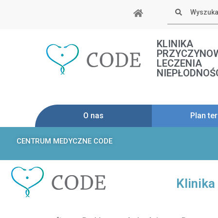
Skip
Szukaj
to
content
KLINIKA
PRZYCZYNO
LECZENIA
NIEPŁODNOŚ
O nas
Plan ter
CENTRUM MEDYCZNE CODE
Klinik