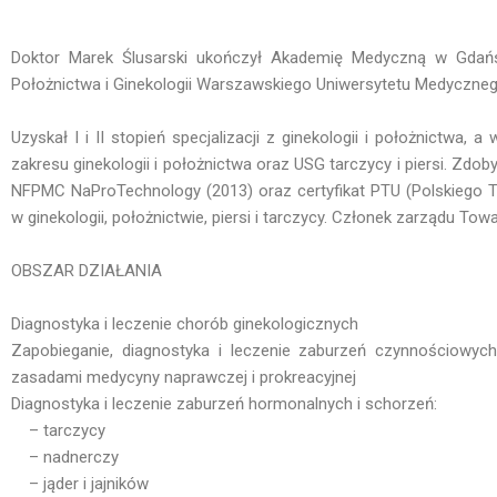
Doktor Marek Ślusarski ukończył Akademię Medyczną w Gdańsk
Położnictwa i Ginekologii Warszawskiego Uniwersytetu Medycznego
Uzyskał I i II stopień specjalizacji z ginekologii i położnictwa,
zakresu ginekologii i położnictwa oraz USG tarczycy i piersi. Zdobył 
NFPMC NaProTechnology (2013) oraz certyfikat PTU (Polskiego T
w ginekologii, położnictwie, piersi i tarczycy. Członek zarządu T
OBSZAR DZIAŁANIA
Diagnostyka i leczenie chorób ginekologicznych
Zapobieganie, diagnostyka i leczenie zaburzeń czynnościowych
zasadami medycyny naprawczej i prokreacyjnej
Diagnostyka i leczenie zaburzeń hormonalnych i schorzeń:
– tarczycy
– nadnerczy
– jąder i jajników