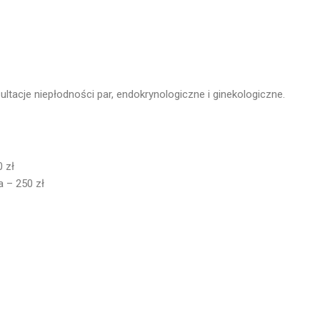
acje niepłodności par, endokrynologiczne i ginekologiczne.
0 zł
a – 250 zł