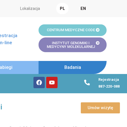
Lokalizacja
PL
EN
CENTRUM MEDYCZNE CODE
estracja
n-line
INSTYTUT GENOMIKI I
MEDYCYNY MOLEKULARNEJ
abiegi
Badania
F
Y
P
Rejestracja
a
o
h
887-220-088
c
u
o
e
t
n
b
u
e
i
o
b
-
Umów wizytę
o
e
a
k
l
t