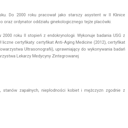
u. Do 2000 roku pracował jako starszy asystent w II Klinice
 oraz ordynator oddziału ginekologicznego tejże placówki.
 a w 2000 roku II stopień z endokrynologii. Wykonuje badania USG z
liczne certyfikaty: certyfikat Anti-Aging Medicine (2012), certyfikat
owarzystwa Ultrasonografii), uprawniający do wykonywania badań
owarzystwa Lekarzy Medycyny Zintegrowanej
, stanów zapalnych, niepłodności kobiet i mężczyzn zgodnie z