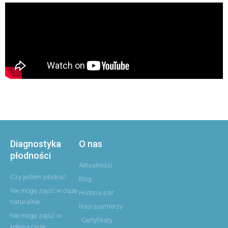
Diagnostyka
O nas
płodności
Aktualnośći
Czy jestem płodna?
Blog
Nie mogę zajść w ciąże
Historia par
naturalnie
Nasi partnerzy
Nie mogę zajść w
Certyfikaty
kolejną ciąże