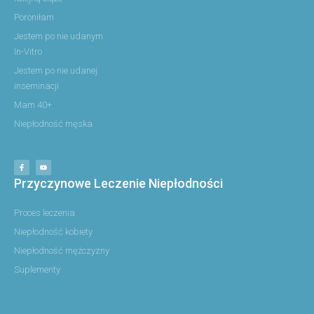
Poroniłam
Jestem po nie udanym
In-Vitro
Jestem po nie udanej
inseminacji
Mam 40+
Niepłodność męska
F
Y
a
o
c
u
e
t
b
u
Przyczynowe Leczenie Niepłodności
o
b
o
e
k
-
Proces leczenia
f
Niepłodność kobiety
Niepłodność mężczyzny
Suplementy