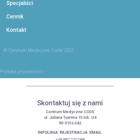
Specjaliści
Cennik
Kontakt
© Centrum Medyczne Code 2021
| Polityka prywatności
Skontaktuj się z nami
Centrum Medyczne CODE
ul. Juliana Tuwima 15 lok. U4
90-010 Łódź
INFOLINIA
REJESTRACJA
EMAIL
+48 887 220 088