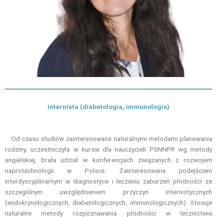
internista (diabetologia, immunologia)
Od czasu studiów zainteresowana naturalnymi metodami planowania
rodziny, uczestniczyła w kursie dla nauczycieli PSNNPR wg metody
angielskiej, brała udział w konferencjach związanych z rozwojem
naprotechnologii w Polsce. Zainteresowana podejściem
interdyscyplinarnym w diagnostyce i leczeniu zaburzeń płodności ze
szczególnym uwzględnieniem przyczyn internistycznych
(endokrynologicznych, diabetologicznych, immunologicznych). Stosuje
naturalne metody rozpoznawania płodności w lecznictwie