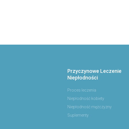
Przyczynowe Leczenie
Niepłodności
Proces leczenia
Niepłodność kobiety
Niepłodność mężczyzny
Suplementy