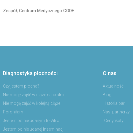
Zespół, Centrum Medycznego CODE
Diagnostyka płodności
O nas
Czy jestem płodna?
Aktualnośći
Nie mogę zajść w ciąże naturalnie
Blog
Nie mogę zajść w kolejną ciąże
Historia par
Poroniłam
Nasi partnerzy
Jestem po nie udanym In-Vitro
Certyfikaty
Jestem po nie udanej inseminacji