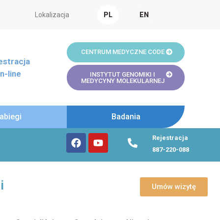
Lokalizacja
PL
EN
CENTRUM MEDYCZNE CODE
estracja
n-line
INSTYTUT GENOMIKI I
MEDYCYNY MOLEKULARNEJ
abiegi
Badania
F
Y
P
Rejestracja
a
o
h
887-220-088
c
u
o
e
t
n
b
u
e
i
o
b
-
Umów wizytę
o
e
a
k
l
t