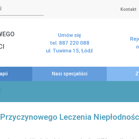
Kontakt
WEGO
Umów się
Rej
tel. 887 220 088
CI
o
ul. Tuwima 15, Łódź
apii
Nasi specjaliści
Z
M
a Przyczynowego Leczenia Niepłodnośc